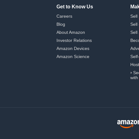
Get to Know Us
Mak
Careers
Sell
Blog
Sell
About Amazon
Sell
Investor Relations
Beco
Amazon Devices
Adve
Amazon Science
Self
Hos
›
Se
with