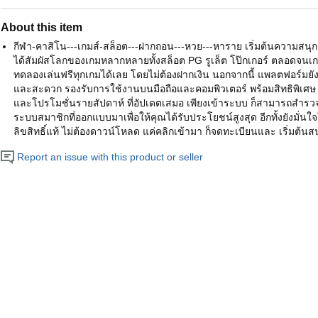
About this item
กีฬา-คาสิโน---เกมส์-สล็อต---ฝากถอน---หวย---หาราย เริ่มต้นความสนุก
ได้สัมผัสโลกของเกมหลากหลายทั้งสล็อต PG รูเล็ต โป๊กเกอร์ ตลอดจนเ
ทดลองเล่นฟรีทุกเกมได้เลย โดยไม่ต้องฝากเงิน นอกจากนี้ แพลตฟอร์มยัง
และสะดวก รองรับการใช้งานบนมือถือและคอมพิวเตอร์ พร้อมสิทธิพิเศ
และโปรโมชั่นรายสัปดาห์ ที่อัปเดตเสมอ เพียงเข้าระบบ ก็สามารถสำรวจฟี
ระบบสมาชิกที่ออกแบบมาเพื่อให้คุณได้รับประโยชน์สูงสุด อีกทั้งยังมั่
ลิขสิทธิ์แท้ ไม่ต้องดาวน์โหลด แค่คลิกเข้ามา ก็จดทะเบียนและ เริ่มต้นสนุ
Report an issue with this product or seller