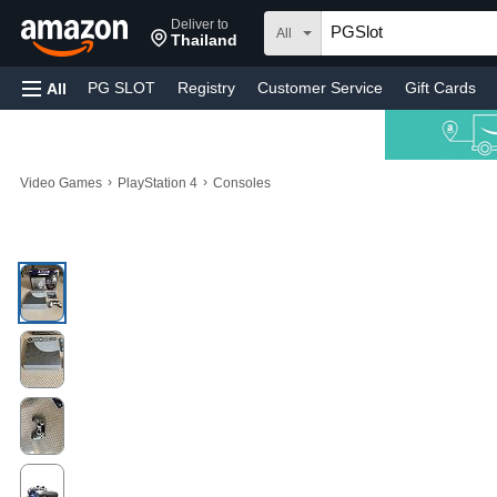
Deliver to
All
Thailand
PG SLOT
Registry
Customer Service
Gift Cards
All
›
›
Video Games
PlayStation 4
Consoles