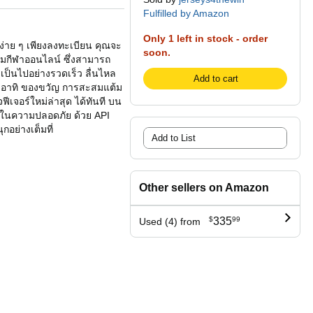
Fulfilled by Amazon
Only 1 left in stock - order
ง่าย ๆ เพียงลงทะเบียน คุณจะ
soon.
กมกีฬาออนไลน์ ซึ่งสามารถ
เป็นไปอย่างรวดเร็ว ลื่นไหล
Add to cart
ษ อาทิ ของขวัญ การสะสมแต้ม
เจอร์ใหม่ล่าสุด ได้ทันที บน
นใจในความปลอดภัย ด้วย API
กอย่างเต็มที่
Add to List
Other sellers on Amazon
$
335
99
Used (4) from