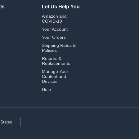
ts
Let Us Help You
Amazon and
COVID-19
Your Account
Your Orders
Shipping Rates &
Policies
Returns &
Replacements
Manage Your
Content and
Devices
Help
 States