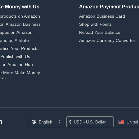
e Money with Us
Amazon Payment Produc
 products on Amazon
Amazon Business Card
 on Amazon Business
Shop with Points
 apps on Amazon
Reload Your Balance
me an Affiliate
Amazon Currency Converter
rtise Your Products
-Publish with Us
t an Amazon Hub
e More Make Money
 Us
English
$
USD - U.S. Dollar
United