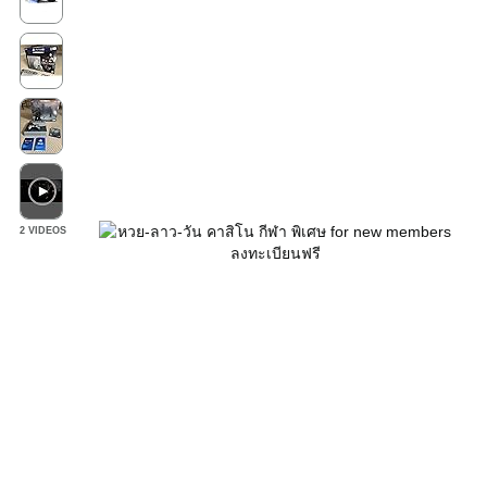
2 VIDEOS