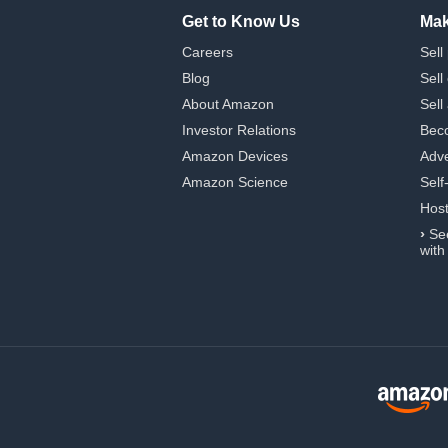
Get to Know Us
Mak
Careers
Sell
Blog
Sell
About Amazon
Sell
Investor Relations
Beco
Amazon Devices
Adve
Amazon Science
Self
Hos
›
Se
with