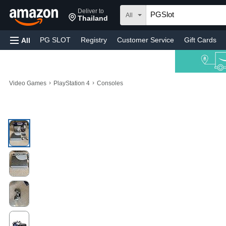
Deliver to
All
Thailand
PG SLOT
Registry
Customer Service
Gift Cards
All
›
›
Video Games
PlayStation 4
Consoles