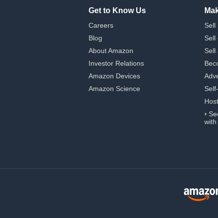
Get to Know Us
Mak
Careers
Sell
Blog
Sell
About Amazon
Sell
Investor Relations
Beco
Amazon Devices
Adve
Amazon Science
Self
Hos
›
Se
with