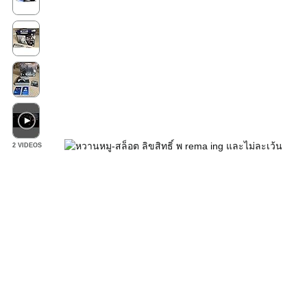
2 VIDEOS