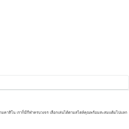
เกมคาสิโน เราก็มีกีฬาครบวงจร เลือกเล่นได้ตามสไตล์คุณพร้อมสะสมแต้มไปแลก