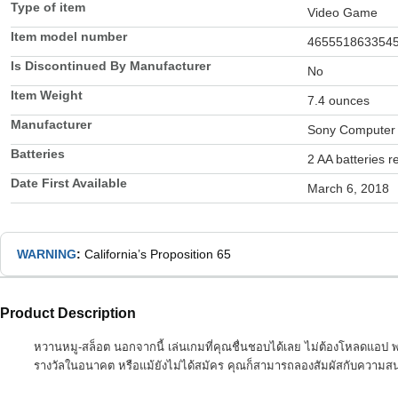
Type of item
Video Game
Item model number
465551863354
Is Discontinued By Manufacturer
No
Item Weight
7.4 ounces
Manufacturer
Sony Computer 
Batteries
2 AA batteries r
Date First Available
March 6, 2018
WARNING
:
California’s Proposition 65
Product Description
หวานหมู-สล็อต นอกจากนี้ เล่นเกมที่คุณชื่นชอบได้เลย ไม่ต้องโหลดแอ
รางวัลในอนาคต หรือแม้ยังไม่ได้สมัคร คุณก็สามารถลองสัมผัสกับความสนุก