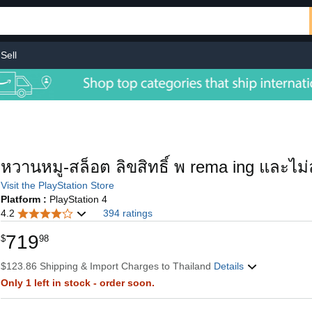
Sell
หวานหมู-สล็อต ลิขสิทธิ์ พ rema ing และไม่
Visit the PlayStation Store
Platform :
PlayStation 4
4.2
394 ratings
719
$
98
$123.86 Shipping & Import Charges to Thailand
Details
Only 1 left in stock - order soon.