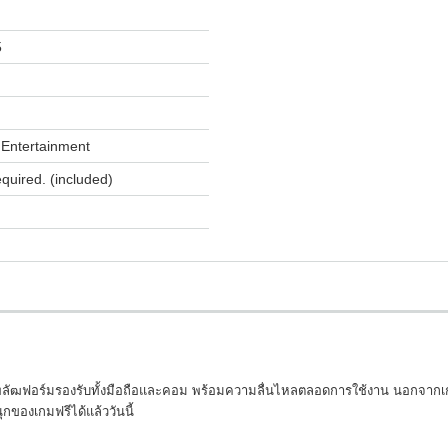
5
Entertainment
equired. (included)
ป พลัฒฟอร์มรองรับทั้งมือถือและคอม พร้อมความลื่นไหลตลอดการใช้งาน นอกจาก
ของเกมฟรีได้แล้ววันนี้