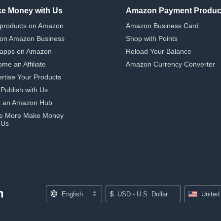
e Money with Us
Amazon Payment Produc
 products on Amazon
Amazon Business Card
 on Amazon Business
Shop with Points
 apps on Amazon
Reload Your Balance
me an Affiliate
Amazon Currency Converter
rtise Your Products
-Publish with Us
t an Amazon Hub
e More Make Money
 Us
English
$
USD - U.S. Dollar
United