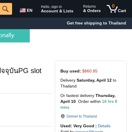
0
Returns
Hello, sign in
EN
& Orders
Cart
Account & Lists
Get free shipping to Thailand
ัจจุบันPG slot
Buy used:
$860.85
Delivery
Saturday, April 12
to
Thailand
Or fastest delivery
Thursday,
April 10
. Order within
16 hrs 8
mins
Deliver to
Thailand
Used: Very Good
|
Details
Sold by
jerseys4thewin