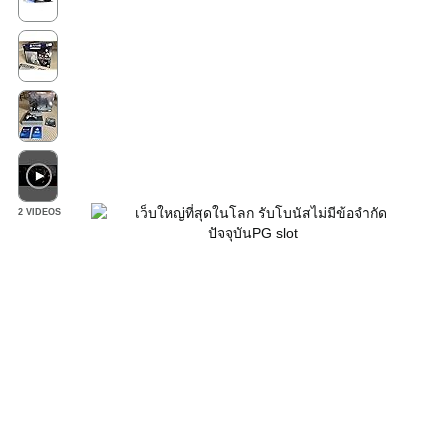
2 VIDEOS