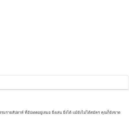
ยสัปดาห์ ที่อัปเดตอยู่เสมอ ยิ่งเล่น ยิ่งได้ แม้ยังไม่ได้สมัคร คุณก็ยังขาด