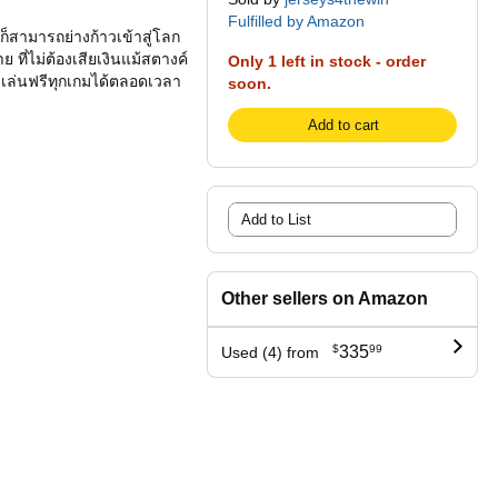
Fulfilled by Amazon
ก็สามารถย่างก้าวเข้าสู่โลก
ที่ไม่ต้องเสียเงินแม้สตางค์
Only 1 left in stock - order
งเล่นฟรีทุกเกมได้ตลอดเวลา
soon.
Add to cart
Add to List
Other sellers on Amazon
$
335
99
Used (4) from