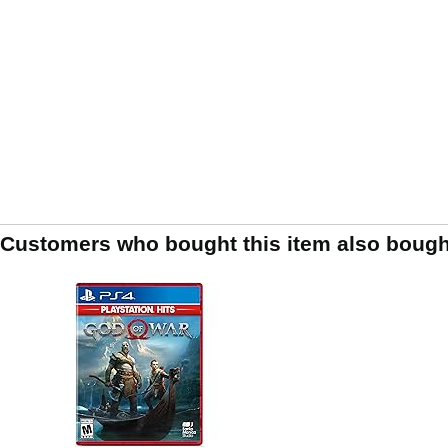
Customers who bought this item also bough