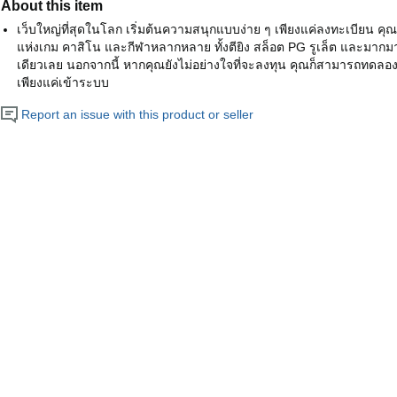
About this item
เว็บใหญ่ที่สุดในโลก เริ่มต้นความสนุกแบบง่าย ๆ เพียงแค่ลงทะเบียน คุณ
แห่งเกม คาสิโน และกีฬาหลากหลาย ทั้งตียิง สล็อต PG รูเล็ต และมากมาย 
เดียวเลย นอกจากนี้ หากคุณยังไม่อย่างใจที่จะลงทุน คุณก็สามารถทดลอ
เพียงแค่เข้าระบบ
Report an issue with this product or seller