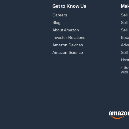
Get to Know Us
Mak
Careers
Sell
Blog
Sell
About Amazon
Sell
Investor Relations
Beco
Amazon Devices
Adve
Amazon Science
Self
Hos
›
Se
with