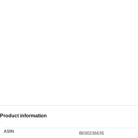
Product information
ASIN
B030236635