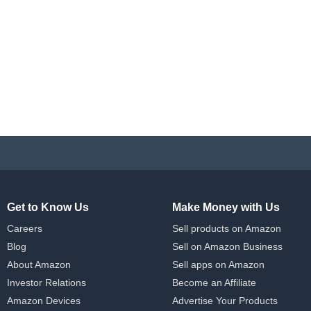
Get to Know Us
Make Money with Us
Careers
Sell products on Amazon
Blog
Sell on Amazon Business
About Amazon
Sell apps on Amazon
Investor Relations
Become an Affiliate
Amazon Devices
Advertise Your Products