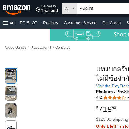
Deliver to
All
Thailand
PG SLOT
Registry
Customer Service
Gift Cards
S
All
›
›
Video Games
PlayStation 4
Consoles
แทงบอลรับ
ไม่มีข้อจำก
Visit the PlayStat
Platform :
PlaySt
4.2
719
$
98
$123.86 Shipping
Only 1 left in st