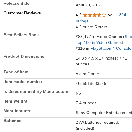
Release date
April 20, 2018
Customer Reviews
4.2
394
ratings
4.2 out of 5 stars
Best Sellers Rank
#83,477 in Video Games (
See
Top 100 in Video Games
)
#116 in
PlayStation 4 Console
Product Dimensions
14.3 x 4.5 x 17 inches; 7.41
ounces
Type of item
Video Game
Item model number
4655518633545
Is Discontinued By Manufacturer
No
Item Weight
7.4 ounces
Manufacturer
Sony Computer Entertainmen
Batteries
2 AA batteries required.
(included)