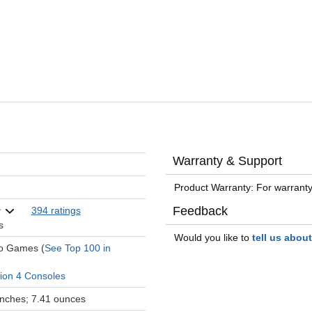
Warranty & Support
Product Warranty: For warranty
Feedback
394 ratings
s
Would you like to
tell us abou
eo Games (
See Top 100 in
tion 4 Consoles
 inches; 7.41 ounces