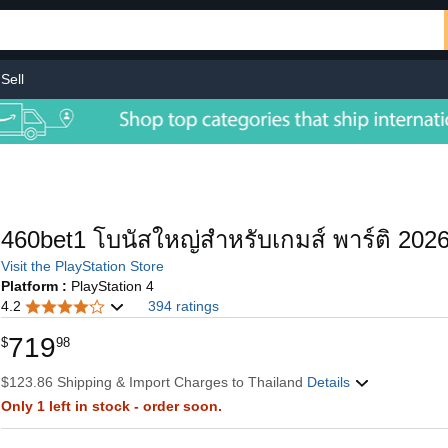
Sell
460bet1 โบนัสใหญ่สำหรับเกมส์ พาร์ติ 202
Visit the PlayStation Store
Platform :
PlayStation 4
4.2
394 ratings
719
$
98
$123.86 Shipping & Import Charges to Thailand
Details
Only 1 left in stock - order soon.