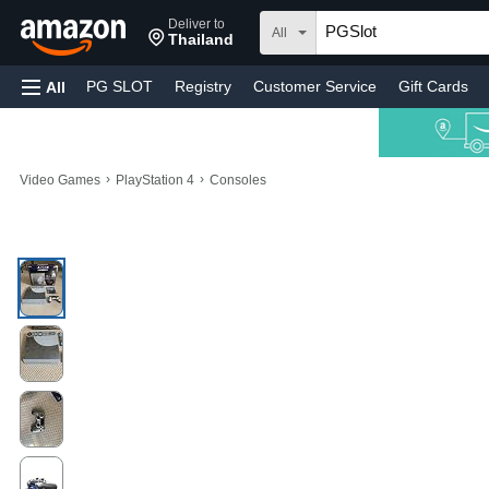
Deliver to
All
Thailand
PG SLOT
Registry
Customer Service
Gift Cards
All
›
›
Video Games
PlayStation 4
Consoles