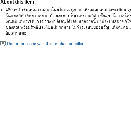
About this item
460bet1 เริ่มต้นความสนุกโดยไม่ต้องยุ่งยาก เพียงแค่กดปุ่มลงทะเบียน ค
โนและกีฬาที่หลากหลาย ทั้ง สล็อต รูเล็ต และเกมกีฬา ซึ่งมอบโอกาสให้
เงินแม้แต่บาทเดียว เข้าระบบก็เล่นได้เลย นอกจากนี้ ยังมีระบบสมาชิกให
ของคุณ พร้อมสิทธิประโยชน์มากมาย ไม่ว่าจะเป็นของขวัญ แต้มสะสม แ
อัปเดตเสมอ
Report an issue with this product or seller