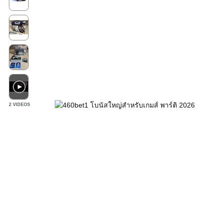
2 VIDEOS