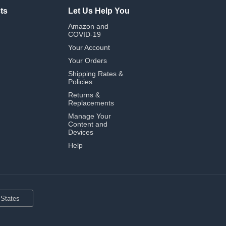
ts
Let Us Help You
Amazon and
COVID-19
Your Account
Your Orders
Shipping Rates &
Policies
Returns &
Replacements
Manage Your
Content and
Devices
Help
 States