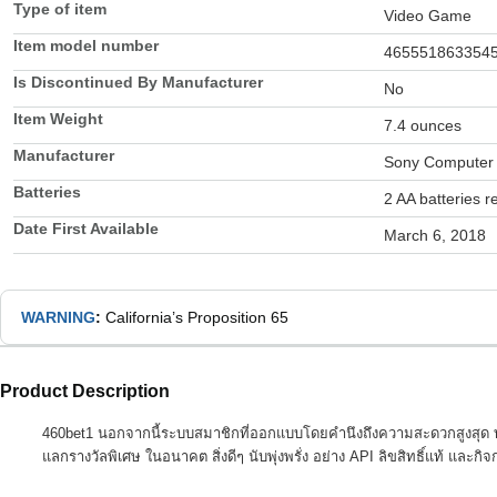
Type of item
Video Game
Item model number
465551863354
Is Discontinued By Manufacturer
No
Item Weight
7.4 ounces
Manufacturer
Sony Computer 
Batteries
2 AA batteries r
Date First Available
March 6, 2018
WARNING
:
California’s Proposition 65
Product Description
460bet1 นอกจากนี้ระบบสมาชิกที่ออกแบบโดยคำนึงถึงความสะดวกสูงสุด ทำให
แลกรางวัลพิเศษ ในอนาคต สิ่งดีๆ นับพุ่งพรั่ง อย่าง API ลิขสิทธิ์แท้ และกิ