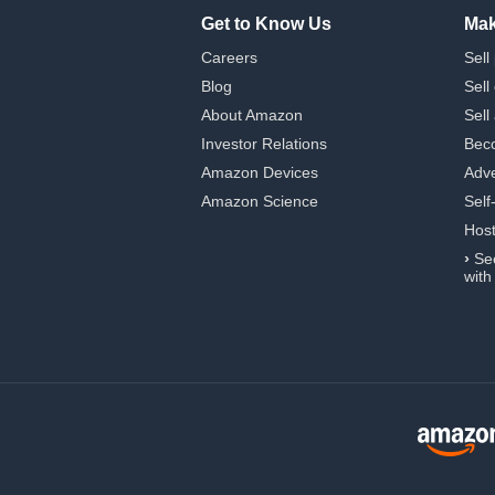
Get to Know Us
Mak
Careers
Sell
Blog
Sell
About Amazon
Sell
Investor Relations
Beco
Amazon Devices
Adve
Amazon Science
Self
Hos
›
Se
with