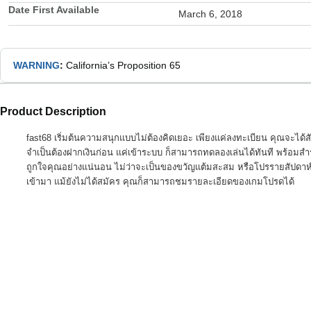
Date First Available
March 6, 2018
WARNING
:
California’s Proposition 65
Product Description
fast68 เริ่มต้นความสนุกแบบไม่ต้องคิดเยอะ เพียงแค่ลงทะเบียน คุณจะได้สั
จำเป็นต้องฝากเงินก่อน แค่เข้าระบบ ก็สามารถทดลองเล่นได้ทันที พร้อมสำ
ถูกใจคุณอย่างแน่นอน ไม่ว่าจะเป็นของขวัญแต้มสะสม หรือโปรรายสัปดาห์ที
เข้ามา แม้ยังไม่ได้สมัคร คุณก็สามารถชมรายละเอียดของเกมโปรดได้