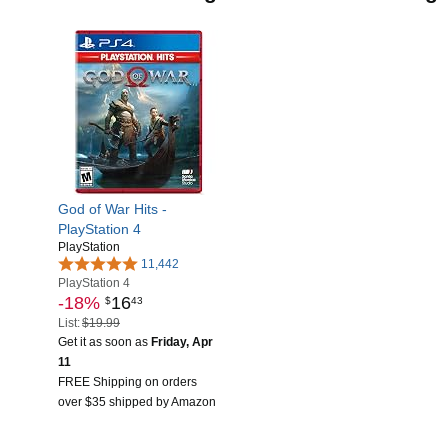
God of War Hits -
PlayStation 4
PlayStation
11,442
PlayStation 4
-18%
16
$
43
List:
$19.99
Get it as soon as
Friday, Apr
11
FREE Shipping on orders
over $35 shipped by Amazon