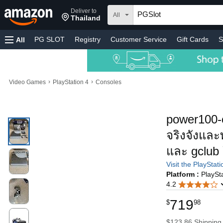
Deliver to
All
Thailand
PG SLOT
Registry
Customer Service
Gift Cards
S
All
›
›
Video Games
PlayStation 4
Consoles
power100-
จริงจังและท
และ gclub 
Visit the PlayStat
Platform :
PlaySt
4.2
719
$
98
$123.86 Shipping