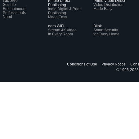
IMDbPro
Kindle Direct
Prime Video Direct
Get Info
Video Distribution
Publishing
Entertainment
Made Easy
Indie Digital & Print
Professionals
Publishing
Need
Made Easy
eero WiFi
Blink
Stream 4K Video
Smart Security
in Every Room
for Every Home
Conditions of Use
Privacy Notice
Cons
© 1996-2025, 