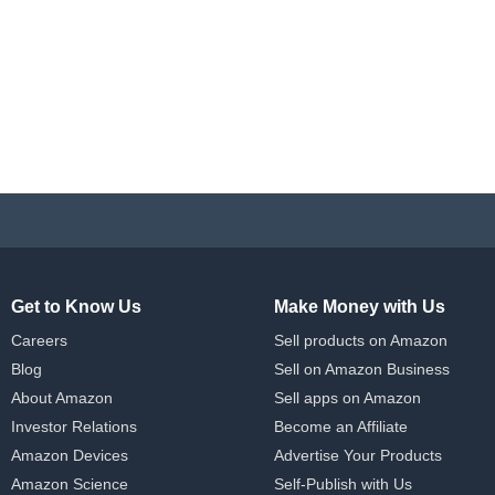
Get to Know Us
Make Money with Us
Careers
Sell products on Amazon
Blog
Sell on Amazon Business
About Amazon
Sell apps on Amazon
Investor Relations
Become an Affiliate
Amazon Devices
Advertise Your Products
Amazon Science
Self-Publish with Us