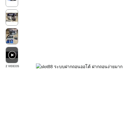
2 VIDEOS