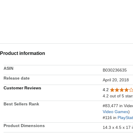
Product information
ASIN
B030236635
Release date
April 20, 2018
Customer Reviews
4.2
4.2 out of 5 star
Best Sellers Rank
#83,477 in Vid
Video Games
)
#116 in
PlaySta
Product Dimensions
14.3 x 4.5 x 17