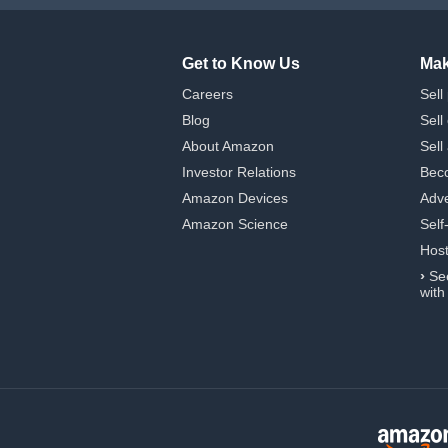
Get to Know Us
Mak
Careers
Sell
Blog
Sell
About Amazon
Sell
Investor Relations
Beco
Amazon Devices
Adve
Amazon Science
Self
Hos
›
Se
with