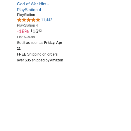
God of War Hits -
PlayStation 4
PlayStation
11,442
PlayStation 4
-18%
16
$
43
List:
$19.99
Get it as soon as
Friday, Apr
11
FREE Shipping on orders
over $35 shipped by Amazon