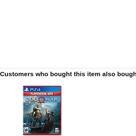
Customers who bought this item also bough