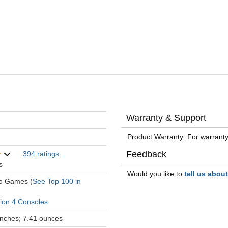
Warranty & Support
Product Warranty: For warranty
Feedback
394 ratings
s
Would you like to
tell us abou
eo Games (
See Top 100 in
tion 4 Consoles
 inches; 7.41 ounces