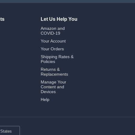
ts
Let Us Help You
Amazon and
COVID-19
Your Account
Your Orders
Shipping Rates &
Policies
Returns &
Replacements
Manage Your
Content and
Devices
Help
 States