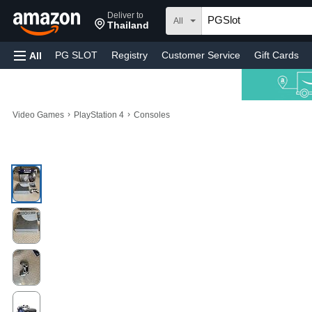
Deliver to
All
Thailand
PG SLOT
Registry
Customer Service
Gift Cards
All
›
›
Video Games
PlayStation 4
Consoles