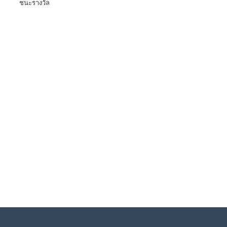
ชนะรางวัล