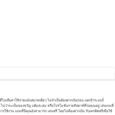
่เสียค่าใช้จ่ายแม้แต่บาทเดียว ไม่จำเป็นต้องฝากเงินก่อน แค่เข้าระบบก็
ไม่ว่าจะเป็นของขวัญ แต้มสะสม หรือโปรโมชั่นรายสัปดาห์ที่รอคุณอยู่ เล่นเกมที่
้งาน แถมที่นี่คุณยังสามารถ เล่นฟรี โดยไม่ต้องฝากเงิน รับเครดิตฟรีเพื่อใช้