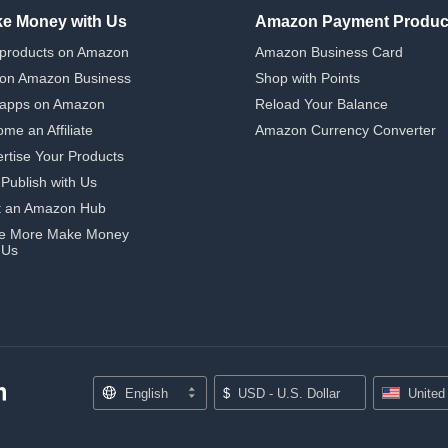
e Money with Us
Amazon Payment Produc
 products on Amazon
Amazon Business Card
 on Amazon Business
Shop with Points
 apps on Amazon
Reload Your Balance
me an Affiliate
Amazon Currency Converter
rtise Your Products
-Publish with Us
t an Amazon Hub
e More Make Money
 Us
English
$
USD - U.S. Dollar
United