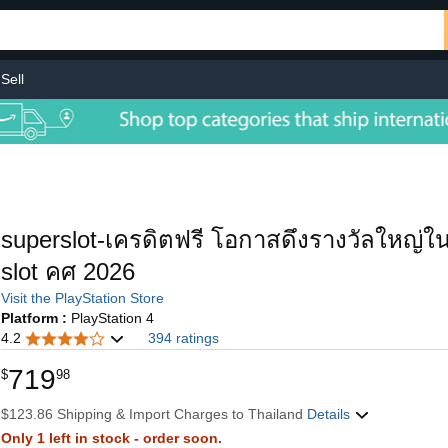
Sell
superslot-เครดิตฟรี โอกาสดึงรางวัลใหญ่ใน
slot คศ 2026
Visit the PlayStation Store
Platform :
PlayStation 4
4.2
394 ratings
719
$
98
$123.86 Shipping & Import Charges to Thailand
Details
Only 1 left in stock - order soon.