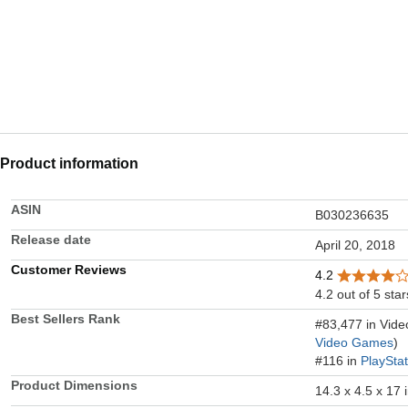
Product information
ASIN
B030236635
Release date
April 20, 2018
Customer Reviews
4.2
4.2 out of 5 star
Best Sellers Rank
#83,477 in Vid
Video Games
)
#116 in
PlaySta
Product Dimensions
14.3 x 4.5 x 17