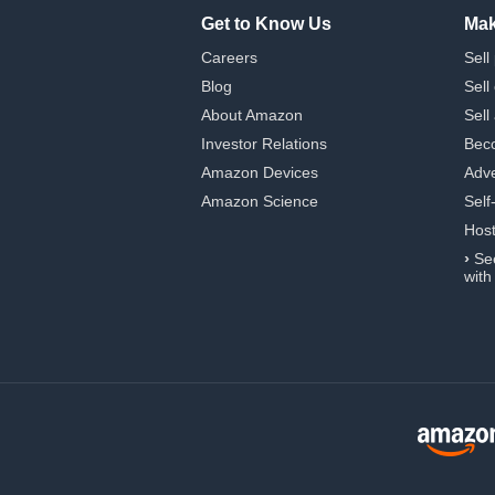
Get to Know Us
Mak
Careers
Sell
Blog
Sell
About Amazon
Sell
Investor Relations
Beco
Amazon Devices
Adve
Amazon Science
Self
Hos
›
Se
with