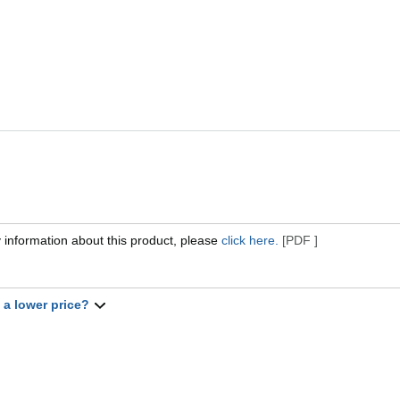
 information about this product, please
click here.
[PDF ]
t a lower price?