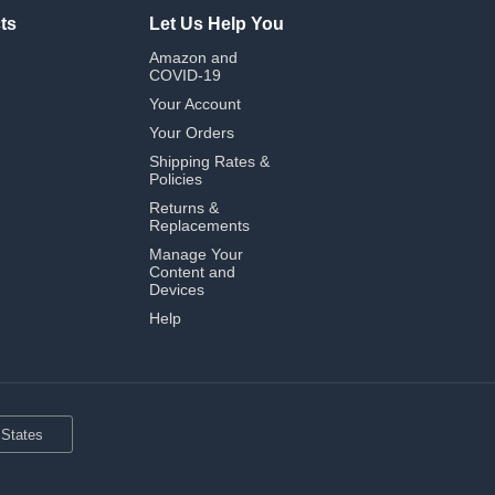
ts
Let Us Help You
Amazon and
COVID-19
Your Account
Your Orders
Shipping Rates &
Policies
Returns &
Replacements
Manage Your
Content and
Devices
Help
 States