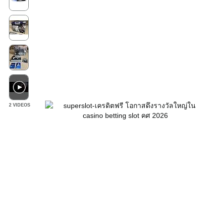
2 VIDEOS