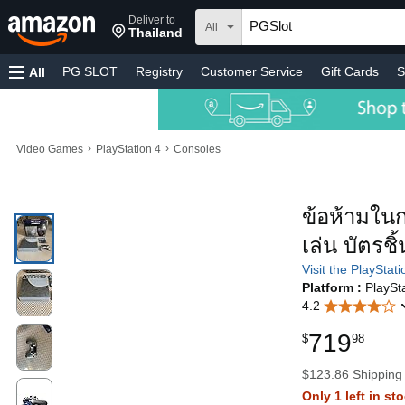
Deliver to
All
Thailand
PG SLOT
Registry
Customer Service
Gift Cards
S
All
›
›
Video Games
PlayStation 4
Consoles
ข้อห้ามในก
เล่น บัตรชิ้
Visit the PlayStat
Platform :
PlaySt
4.2
719
$
98
$123.86 Shipping
Only 1 left in st