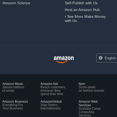
Amazon Science
Self-Publish with Us
Host an Amazon Hub
›
See More Make Money
with Us
English
Amazon Music
Amazon Ads
6pm
Stream millions
Reach customers
Score deals
of songs
wherever they
on fashion brands
spend their time
Amazon Business
AmazonGlobal
Amazon Web
Everything For
Ship Orders
Services
Your Business
Internationally
Scalable Cloud
Computing
Services