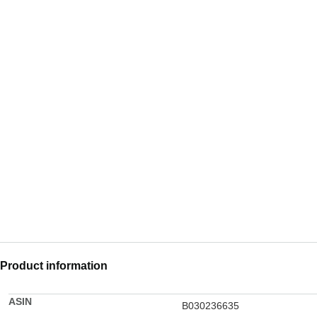
Product information
ASIN
B030236635