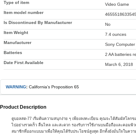
Type of item
Video Game
Item model number
465551863354
Is Discontinued By Manufacturer
No
Item Weight
7.4 ounces
Manufacturer
Sony Computer 
Batteries
2 AA batteries r
Date First Available
March 6, 2018
WARNING
:
California’s Proposition 65
Product Description
ดูบอลสด-77 เริ่มต้นความสนุกง่าย ๆ เพียงลงทะเบียน คุณจะได้สัมผัสโลก
ไปอย่างรวดเร็ว ลื่นไหล และสะดวก รองรับการใช้งานบนมือถือและคอมพิวเต
สมาชิกที่ออกแบบมาเพื่อให้คุณได้รับประโยชน์สูงสุด อีกทั้งยังมั่นใจในความ