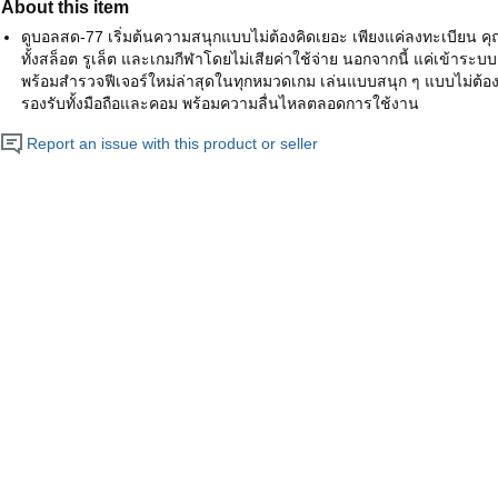
About this item
ดูบอลสด-77 เริ่มต้นความสนุกแบบไม่ต้องคิดเยอะ เพียงแค่ลงทะเบียน 
ทั้งสล็อต รูเล็ต และเกมกีฬาโดยไม่เสียค่าใช้จ่าย นอกจากนี้ แค่เข้าระ
พร้อมสำรวจฟีเจอร์ใหม่ล่าสุดในทุกหมวดเกม เล่นแบบสนุก ๆ แบบไม่ต
รองรับทั้งมือถือและคอม พร้อมความลื่นไหลตลอดการใช้งาน
Report an issue with this product or seller