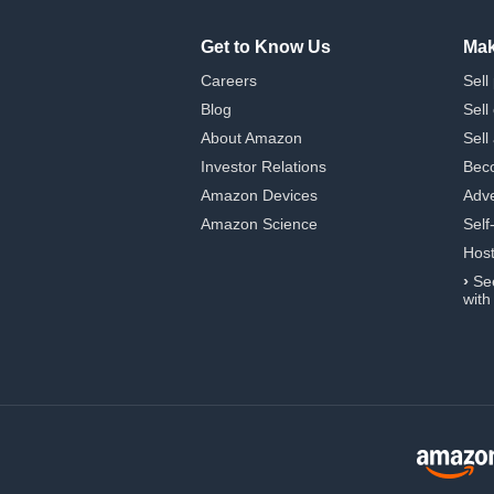
Get to Know Us
Mak
Careers
Sell
Blog
Sell
About Amazon
Sell
Investor Relations
Beco
Amazon Devices
Adve
Amazon Science
Self
Hos
›
Se
with