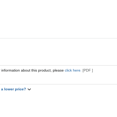
 information about this product, please
click here.
[PDF ]
t a lower price?