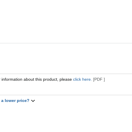
 information about this product, please
click here.
[PDF ]
t a lower price?