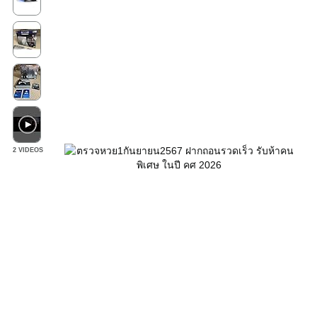
2 VIDEOS