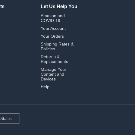
ts
Let Us Help You
Amazon and
COVID-19
Your Account
Your Orders
Shipping Rates &
Policies
Returns &
Replacements
Manage Your
Content and
Devices
Help
 States