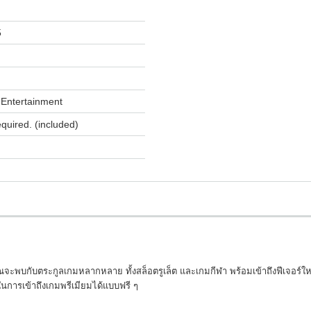
5
Entertainment
equired. (included)
ณจะพบกับตระกูลเกมหลากหลาย ทั้งสล็อตรูเล็ต และเกมกีฬา พร้อมเข้าถึงฟีเจอร์ให
นการเข้าถึงเกมพรีเมียมได้แบบฟรี ๆ