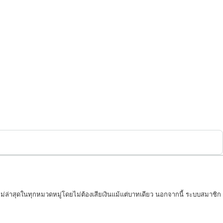
ม่ล่าสุดในทุกหมวดหมู่โดยไม่ต้องเสียเงินแม้แต่บาทเดียว นอกจากนี้ ระบบสมาชิก