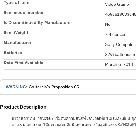
Type of item
Video Game
Item model number
465551863354
Is Discontinued By Manufacturer
No
Item Weight
7.4 ounces
Manufacturer
Sony Computer 
Batteries
2 AA batteries r
Date First Available
March 6, 2018
WARNING
:
California’s Proposition 65
Product Description
ตรวจหวย1กันยายน2567 เริ่มต้นความสนุกที่ไร้กังวลเพียงแค่ลงทะเบียน คุ
ของเราออกแบบมาให้คุณสะสมแต้มพิเศษ แลกรางวัลสุดพิเศษ หรือใช้สิทธิ์ใ