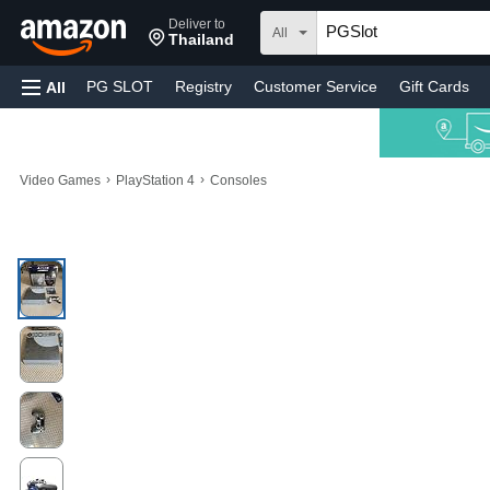
Deliver to
All
Thailand
PG SLOT
Registry
Customer Service
Gift Cards
All
›
›
Video Games
PlayStation 4
Consoles