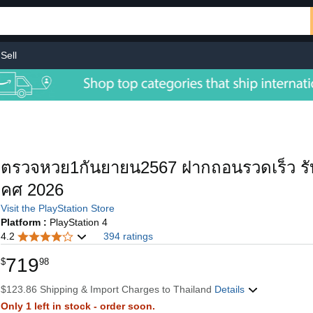
Sell
ตรวจหวย1กันยายน2567 ฝากถอนรวดเร็ว รับ
คศ 2026
Visit the PlayStation Store
Platform :
PlayStation 4
4.2
394 ratings
719
$
98
$123.86 Shipping & Import Charges to Thailand
Details
Only 1 left in stock - order soon.