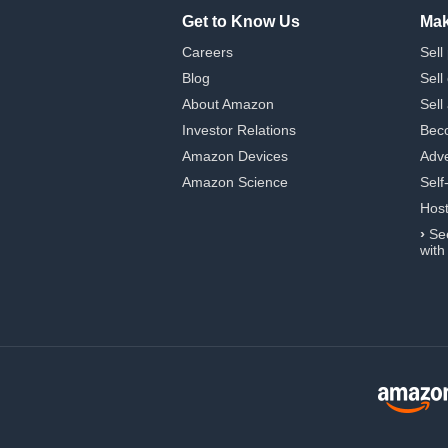
Get to Know Us
Mak
Careers
Sell
Blog
Sell
About Amazon
Sell
Investor Relations
Beco
Amazon Devices
Adve
Amazon Science
Self
Hos
›
Se
with