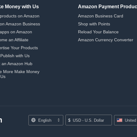
e Money with Us
Amazon Payment Produc
 products on Amazon
Amazon Business Card
 on Amazon Business
Shop with Points
 apps on Amazon
Reload Your Balance
me an Affiliate
Amazon Currency Converter
rtise Your Products
-Publish with Us
t an Amazon Hub
e More Make Money
 Us
English
$
USD - U.S. Dollar
United