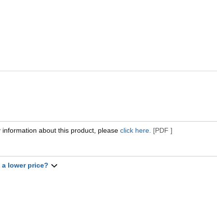
 information about this product, please
click here.
[PDF ]
t a lower price?