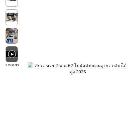
2 VIDEOS