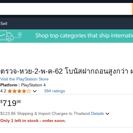
Sell
ตรวจ-หวย-2-พ-ค-62 โบนัสฝากถอนสูงกว่า ฝ
Visit the PlayStation Store
Platform :
PlayStation 4
4.2
394 ratings
719
$
98
$123.86 Shipping & Import Charges to Thailand
Details
Only 1 left in stock - order soon.