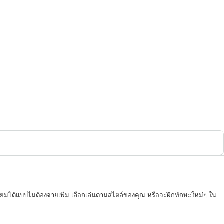
เมียมได้แบบไม่ต้องจ่ายเพิ่ม เลือกเล่นตามสไตล์ของคุณ หรือจะฝึกทักษะใหม่ๆ ใน