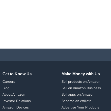
Get to Know Us
Make Money with Us
Careers
Sell products on Amazon
Blog
Sell on Amazon Business
About Amazon
Sell apps on Amazon
Investor Relations
Become an Affiliate
Amazon Devices
Advertise Your Products