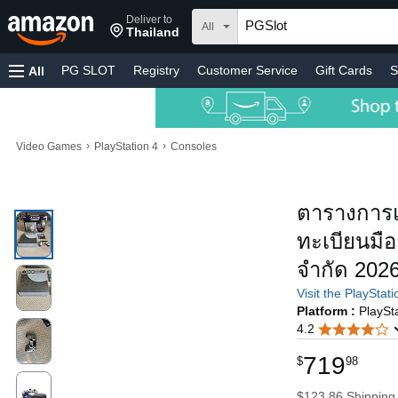
Deliver to
All
Thailand
PG SLOT
Registry
Customer Service
Gift Cards
S
All
›
›
Video Games
PlayStation 4
Consoles
ตารางการแข
ทะเบียนมือถ
จำกัด 202
Visit the PlayStat
Platform :
PlaySt
4.2
719
$
98
$123.86 Shipping