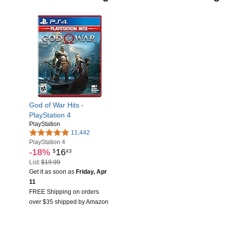
God of War Hits -
PlayStation 4
PlayStation
11,442
PlayStation 4
-18%
16
$
43
List:
$19.99
Get it as soon as
Friday, Apr
11
FREE Shipping on orders
over $35 shipped by Amazon