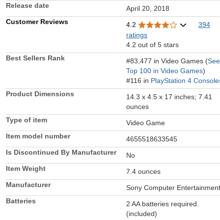
Release date
April 20, 2018
Customer Reviews
4.2
394
ratings
4.2 out of 5 stars
Best Sellers Rank
#83,477 in Video Games (
See
Top 100 in Video Games
)
#116 in
PlayStation 4 Console
Product Dimensions
14.3 x 4.5 x 17 inches; 7.41
ounces
Type of item
Video Game
Item model number
4655518633545
Is Discontinued By Manufacturer
No
Item Weight
7.4 ounces
Manufacturer
Sony Computer Entertainmen
Batteries
2 AA batteries required.
(included)