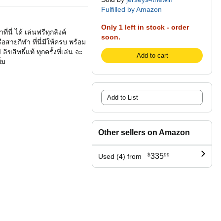
Fulfilled by Amazon
Only 1 left in stock - order
นี่ ได้ เล่นฟรีทุกลิงค์
soon.
ายกีฬา ที่นี่มีให้ครบ พร้อม
สิทธิ์แท้ ทุกครั้งที่เล่น จะ
Add to cart
่ม
Add to List
Other sellers on Amazon
$
335
99
Used (4) from