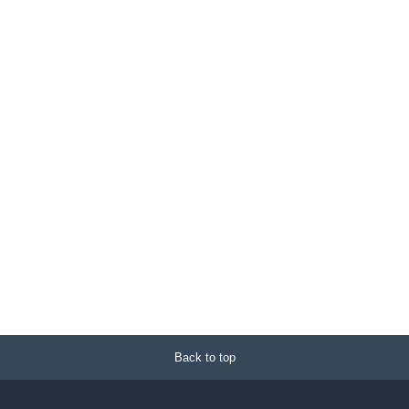
Back to top