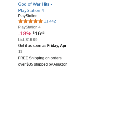
God of War Hits -
PlayStation 4
PlayStation
11,442
PlayStation 4
-18%
16
$
43
List:
$19.99
Get it as soon as
Friday, Apr
11
FREE Shipping on orders
over $35 shipped by Amazon