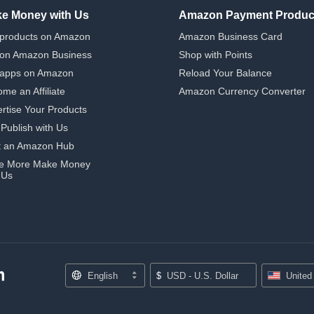
e Money with Us
Amazon Payment Produc
 products on Amazon
Amazon Business Card
 on Amazon Business
Shop with Points
 apps on Amazon
Reload Your Balance
me an Affiliate
Amazon Currency Converter
rtise Your Products
-Publish with Us
t an Amazon Hub
e More Make Money
 Us
English
$
USD - U.S. Dollar
United