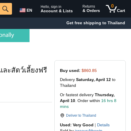
0
Returns
Hello, sign in
EN
& Orders
Cart
Account & Lists
Get free shipping to Thailand
ะสัตว์เลี้ยงฟรี
Buy used:
$860.85
Delivery
Saturday, April 12
to
Thailand
Or fastest delivery
Thursday,
April 10
. Order within
16 hrs 8
mins
Deliver to
Thailand
Used: Very Good
|
Details
Sold by
jerseys4thewin