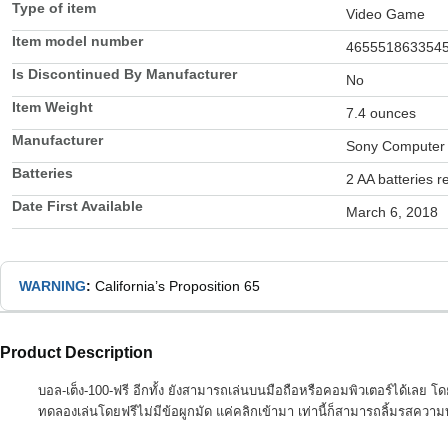
Type of item
Video Game
Item model number
465551863354
Is Discontinued By Manufacturer
No
Item Weight
7.4 ounces
Manufacturer
Sony Computer 
Batteries
2 AA batteries r
Date First Available
March 6, 2018
WARNING
:
California’s Proposition 65
Product Description
บอล-เต็ง-100-ฟรี อีกทั้ง ยังสามารถเล่นบนมือถือหรือคอมพิวเตอร์ได้เลย โด
ทดลองเล่นโดยฟรีไม่มีข้อผูกมัด แค่คลิกเข้ามา เท่านี้ก็สามารถลิ้มรสควา