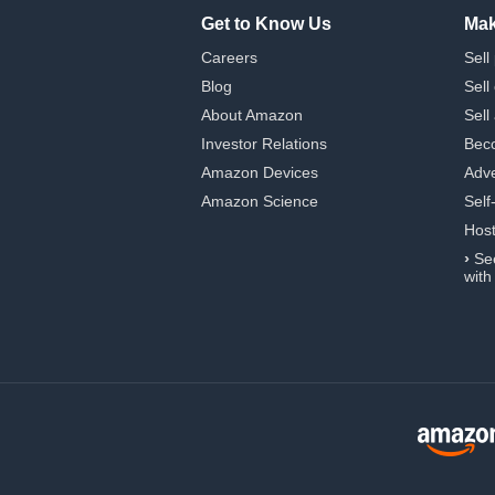
Get to Know Us
Mak
Careers
Sell
Blog
Sell
About Amazon
Sell
Investor Relations
Beco
Amazon Devices
Adve
Amazon Science
Self
Hos
›
Se
with