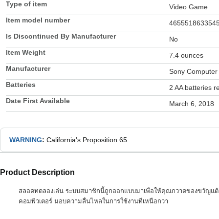
Type of item
Video Game
Item model number
465551863354
Is Discontinued By Manufacturer
No
Item Weight
7.4 ounces
Manufacturer
Sony Computer 
Batteries
2 AA batteries r
Date First Available
March 6, 2018
WARNING
:
California’s Proposition 65
Product Description
สลอดทดลองเล่น ระบบสมาชิกนี้ถูกออกแบบมาเพื่อให้คุณกวาดของขวัญแต้มสะ
คอมพิวเตอร์ มอบความลื่นไหลในการใช้งานที่เหนือกว่า