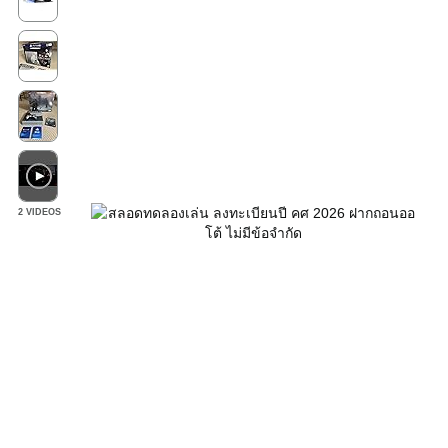
2 VIDEOS