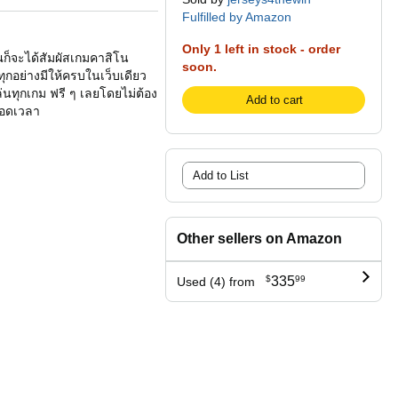
Fulfilled by Amazon
Only 1 left in stock - order
ก็จะได้สัมผัสเกมคาสิโน
soon.
ทุกอย่างมีให้ครบในเว็บเดียว
่นทุกเกม ฟรี ๆ เลยโดยไม่ต้อง
Add to cart
ตลอดเวลา
Add to List
Other sellers on Amazon
$
335
99
Used (4) from