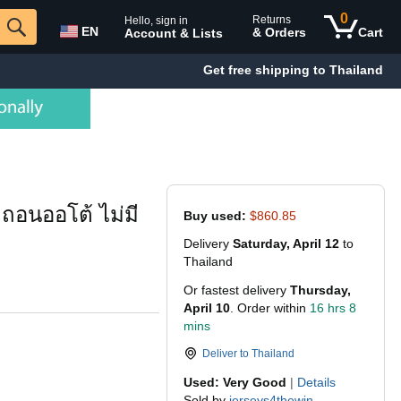
0
Returns
Hello, sign in
EN
& Orders
Cart
Account & Lists
Get free shipping to Thailand
ถอนออโต้ ไม่มี
Buy used:
$860.85
Delivery
Saturday, April 12
to
Thailand
Or fastest delivery
Thursday,
April 10
. Order within
16 hrs 8
mins
Deliver to
Thailand
Used: Very Good
|
Details
Sold by
jerseys4thewin