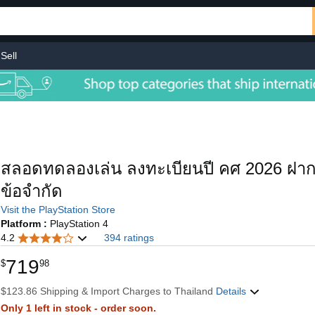
Sell
สลอดทดลองเล่น ลงทะเบียนปี คศ 2026 ฝาก
ข้อจำกัด
Visit the PlayStation Store
Platform :
PlayStation 4
4.2
394 ratings
719
$
98
$123.86 Shipping & Import Charges to Thailand
Details
Only 1 left in stock - order soon.