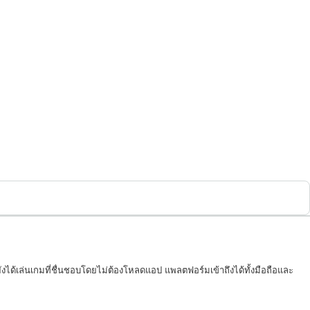
ด้เล่นเกมที่ชื่นชอบโดยไม่ต้องโหลดแอป แพลตฟอร์มเข้าถึงได้ทั้งมือถือและ