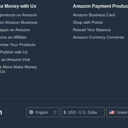
e Money with Us
Amazon Payment Produc
 products on Amazon
Amazon Business Card
 on Amazon Business
Shop with Points
 apps on Amazon
Reload Your Balance
me an Affiliate
Amazon Currency Converter
rtise Your Products
-Publish with Us
t an Amazon Hub
e More Make Money
 Us
English
$
USD - U.S. Dollar
United