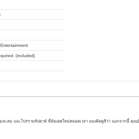
5
Entertainment
equired. (included)
สม และโปรรายสัปดาห์ ที่อัพเดตใหม่ตลอดเวลา ลองคิดดูสิว่า นอกจากนี้ คุณยังไ