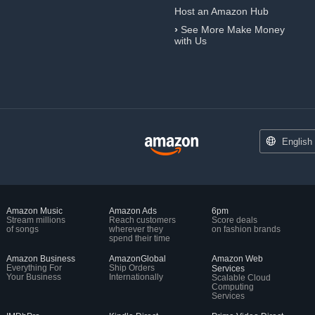
Host an Amazon Hub
›
See More Make Money
with Us
English
Amazon Music
Amazon Ads
6pm
Stream millions
Reach customers
Score deals
of songs
wherever they
on fashion brands
spend their time
Amazon Business
AmazonGlobal
Amazon Web
Everything For
Ship Orders
Services
Your Business
Internationally
Scalable Cloud
Computing
Services