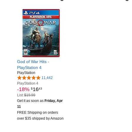
God of War Hits -
PlayStation 4
PlayStation
11,442
PlayStation 4
-18%
16
$
43
List:
$19.99
Get it as soon as
Friday, Apr
11
FREE Shipping on orders
over $35 shipped by Amazon