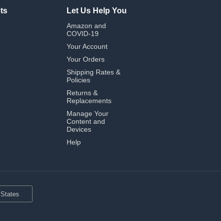
ts
Let Us Help You
Amazon and
COVID-19
Your Account
Your Orders
Shipping Rates &
Policies
Returns &
Replacements
Manage Your
Content and
Devices
Help
 States