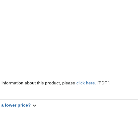
 information about this product, please
click here.
[PDF ]
t a lower price?