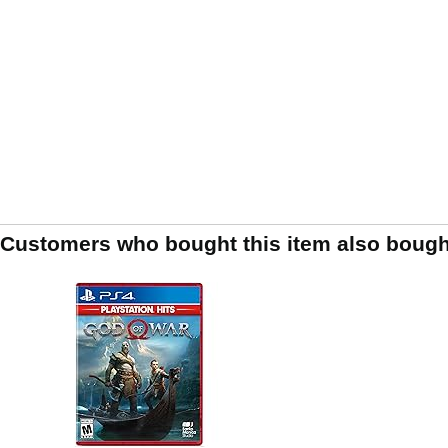
Customers who bought this item also bough