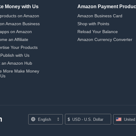
e Money with Us
Amazon Payment Produc
 products on Amazon
Amazon Business Card
 on Amazon Business
Shop with Points
 apps on Amazon
Reload Your Balance
me an Affiliate
Amazon Currency Converter
rtise Your Products
-Publish with Us
t an Amazon Hub
e More Make Money
 Us
English
$
USD - U.S. Dollar
United