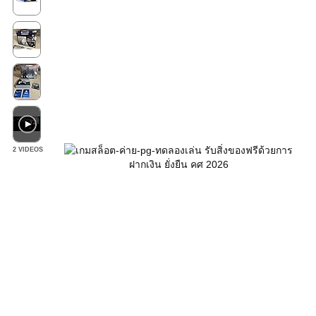
2 VIDEOS