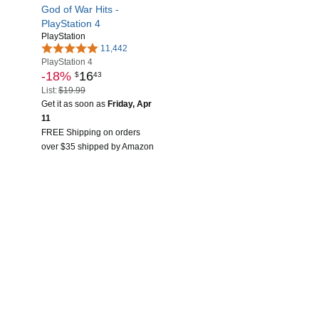
God of War Hits -
PlayStation 4
PlayStation
11,442
PlayStation 4
-18%
16
$
43
List:
$19.99
Get it as soon as
Friday, Apr
11
FREE Shipping on orders
over $35 shipped by Amazon