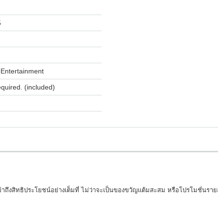
5
Entertainment
equired. (included)
ึงสิทธิประโยชน์อย่างเต็มที่ ไม่ว่าจะเป็นของขวัญแต้มสะสม หรือโปรโมชั่นรายส