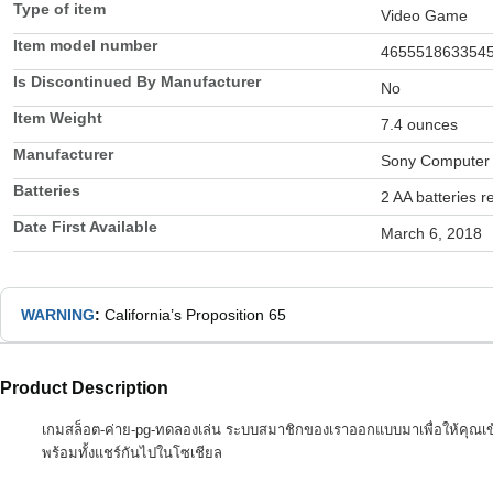
Type of item
Video Game
Item model number
465551863354
Is Discontinued By Manufacturer
No
Item Weight
7.4 ounces
Manufacturer
Sony Computer 
Batteries
2 AA batteries r
Date First Available
March 6, 2018
WARNING
:
California’s Proposition 65
Product Description
เกมสล็อต-ค่าย-pg-ทดลองเล่น ระบบสมาชิกของเราออกแบบมาเพื่อให้คุณเข้าถ
พร้อมทั้งแชร์กันไปในโซเชียล