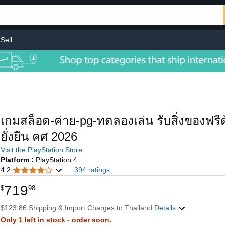
Sell
เกมสล็อต-ค่าย-pg-ทดลองเล่น รับสิ่งของฟรี
ยั่งยืน คศ 2026
Visit the PlayStation Store
Platform :
PlayStation 4
4.2
394 ratings
719
$
98
$123.86 Shipping & Import Charges to Thailand
Details
Only 1 left in stock - order soon.