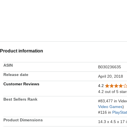
Product information
ASIN
B030236635
Release date
April 20, 2018
Customer Reviews
4.2
4.2 out of 5 star
Best Sellers Rank
#83,477 in Vid
Video Games
)
#116 in
PlaySta
Product Dimensions
14.3 x 4.5 x 17