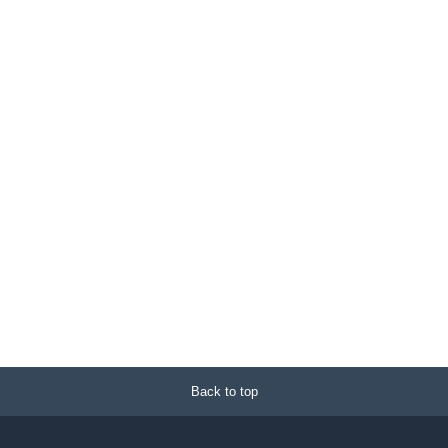
Back to top