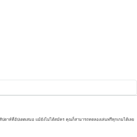
ัปดาห์ที่อัปเดตเสมอ แม้ยังไม่ได้สมัคร คุณก็สามารถทดลองเล่นฟรีทุกเกมได้เลย