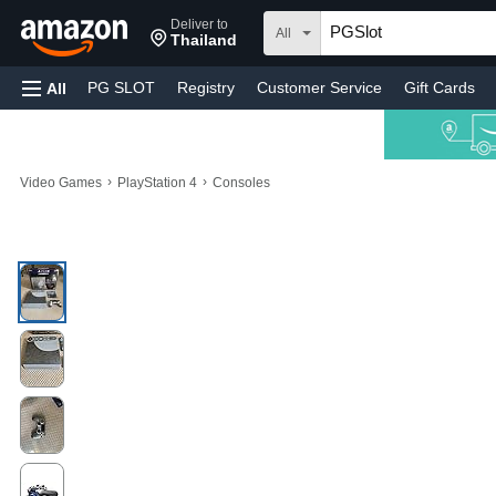
Deliver to
All
Thailand
PG SLOT
Registry
Customer Service
Gift Cards
All
›
›
Video Games
PlayStation 4
Consoles