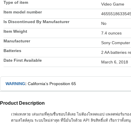
Type of item
Video Game
Item model number
465551863354
Is Discontinued By Manufacturer
No
Item Weight
7.4 ounces
Manufacturer
Sony Computer 
Batteries
2 AA batteries r
Date First Available
March 6, 2018
WARNING
:
California’s Proposition 65
Product Description
เวฟแทงหวย เล่นเกมที่คุณชื่นชอบได้เลย ไม่ต้องโหลดแอป แพลตฟอร์มรองร
ตามสไตล์คุณ ระบบใหม่ล่าสุด ที่นี่มั่นใจด้วย API ลิขสิทธิ์แท้ เรียกว่าทั้ง