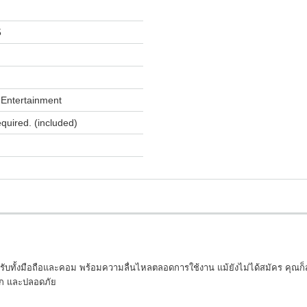
5
Entertainment
equired. (included)
ับทั้งมือถือและคอม พร้อมความลื่นไหลตลอดการใช้งาน แม้ยังไม่ได้สมัคร คุณก็ส
สนุก และปลอดภัย