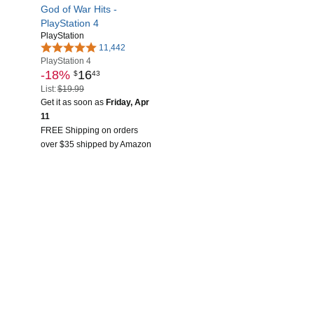
God of War Hits -
PlayStation 4
PlayStation
11,442
PlayStation 4
-18%
16
$
43
List:
$19.99
Get it as soon as
Friday, Apr
11
FREE Shipping on orders
over $35 shipped by Amazon