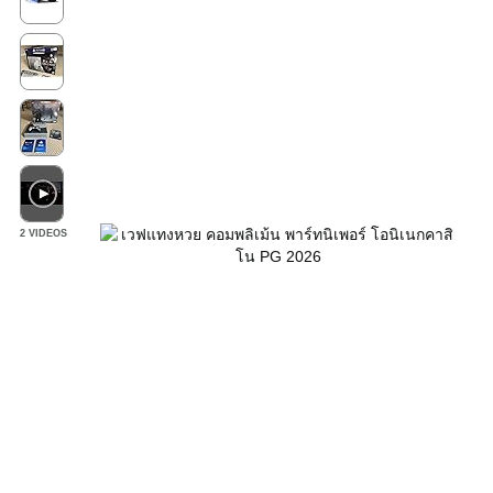
2 VIDEOS