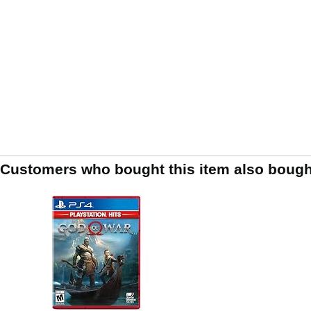
Customers who bought this item also bough