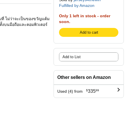
Fulfilled by Amazon
Only 1 left in stock - order
ี่ ไม่ว่าจะเป็นของขวัญแต้ม
soon.
ั้งบนมือถือและคอมพิวเตอร์
Add to cart
Add to List
Other sellers on Amazon
$
335
99
Used (4) from