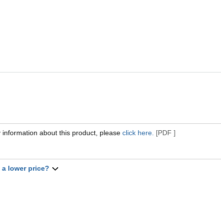
 information about this product, please
click here.
[PDF ]
t a lower price?