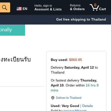
0
Returns
Hello, sign in
EN
& Orders
Cart
Account & Lists
Get free shipping to Thailand
ลงทะเบียนรับ
Buy used:
$860.85
Delivery
Saturday, April 12
to
Thailand
Or fastest delivery
Thursday,
April 10
. Order within
16 hrs 8
mins
Deliver to
Thailand
Used: Very Good
|
Details
Sold by
jerseys4thewin