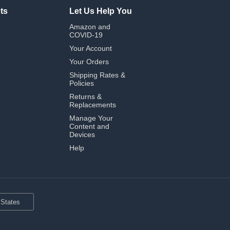
ts
Let Us Help You
Amazon and
COVID-19
Your Account
Your Orders
Shipping Rates &
Policies
Returns &
Replacements
Manage Your
Content and
Devices
Help
 States