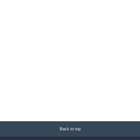
Back to top