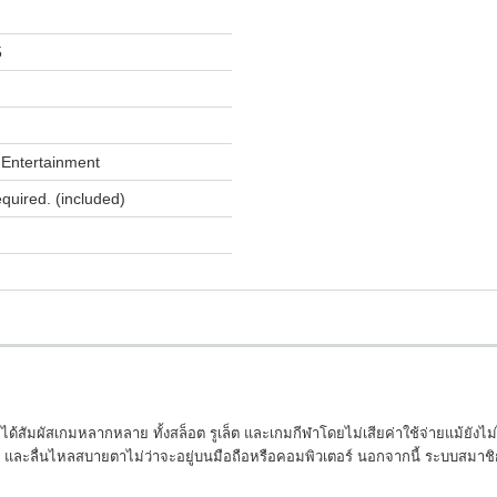
5
Entertainment
equired. (included)
ด้สัมผัสเกมหลากหลาย ทั้งสล็อต รูเล็ต และเกมกีฬาโดยไม่เสียค่าใช้จ่ายแม้ยังไม่
ละลื่นไหลสบายตาไม่ว่าจะอยู่บนมือถือหรือคอมพิวเตอร์ นอกจากนี้ ระบบสมาชิกออ