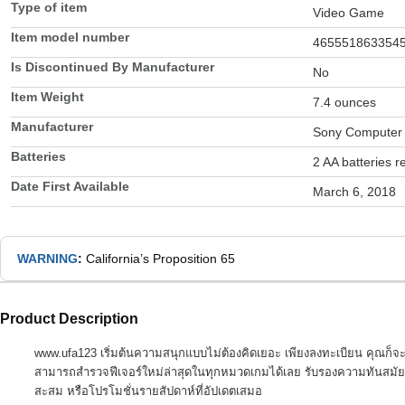
Type of item
Video Game
Item model number
465551863354
Is Discontinued By Manufacturer
No
Item Weight
7.4 ounces
Manufacturer
Sony Computer 
Batteries
2 AA batteries r
Date First Available
March 6, 2018
WARNING
:
California’s Proposition 65
Product Description
www.ufa123 เริ่มต้นความสนุกแบบไม่ต้องคิดเยอะ เพียงลงทะเบียน คุณก็จะไ
สามารถสำรวจฟีเจอร์ใหม่ล่าสุดในทุกหมวดเกมได้เลย รับรองความทันสมัย แ
สะสม หรือโปรโมชั่นรายสัปดาห์ที่อัปเดตเสมอ