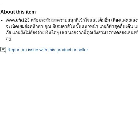
About this item
www.ufa123 พร้อมจะสัมผัสความสนุกที่เร้าใจและเต็มอิ่ม เพียงแค่คุณลงท
จะเปิดเผยต่อหน้าตา คุณ มีเกมคาสิโนชั้นแนวหน้า เกมกีฬาสุดตื่นเต้
ภัย แถมยังไม่ต้องจ่ายเงินใดๆ เลย นอกจากนี้คุณยังสามารถทดลองเล่นฟรี
อยู่
Report an issue with this product or seller