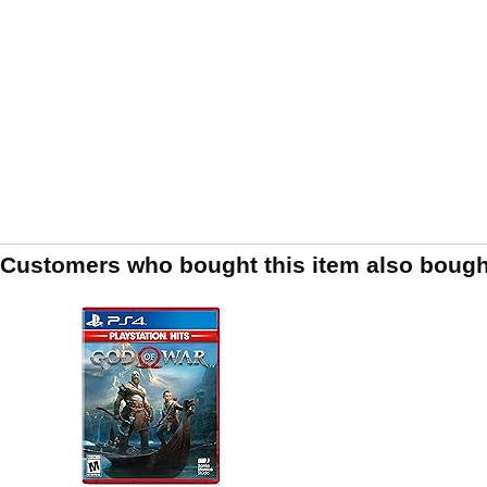
Customers who bought this item also bough