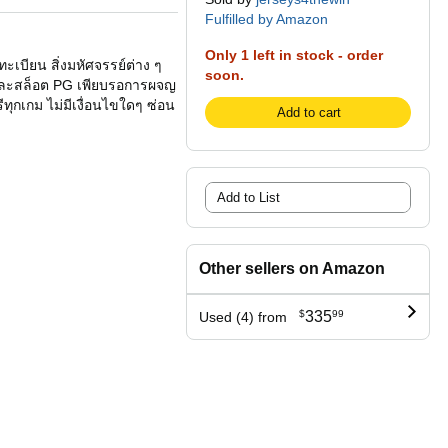
Fulfilled by Amazon
Only 1 left in stock - order
ะเบียน สิ่งมหัศจรรย์ต่าง ๆ
soon.
น และสล็อต PG เพียบรอการผจญ
ทุกเกม ไม่มีเงื่อนไขใดๆ ซ่อน
Add to cart
Add to List
Other sellers on Amazon
$
335
99
Used (4) from