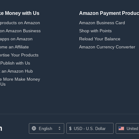
e Money with Us
Amazon Payment Produc
 products on Amazon
Amazon Business Card
 on Amazon Business
Shop with Points
 apps on Amazon
Reload Your Balance
me an Affiliate
Amazon Currency Converter
rtise Your Products
-Publish with Us
t an Amazon Hub
e More Make Money
 Us
English
$
USD - U.S. Dollar
United