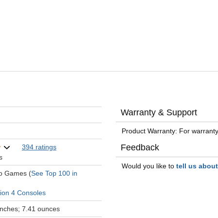
Warranty & Support
Product Warranty: For warranty
Feedback
394 ratings
s
Would you like to
tell us abou
eo Games (
See Top 100 in
tion 4 Consoles
 inches; 7.41 ounces