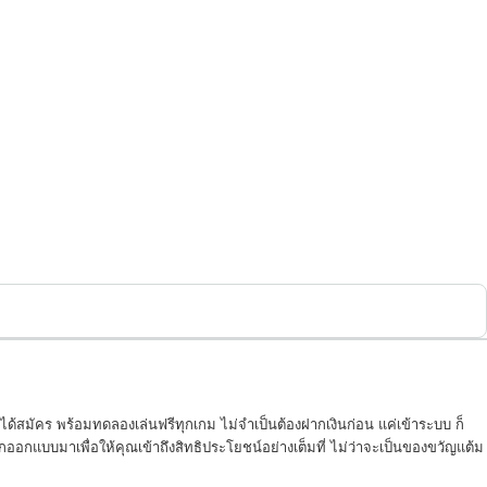
ได้สมัคร พร้อมทดลองเล่นฟรีทุกเกม ไม่จำเป็นต้องฝากเงินก่อน แค่เข้าระบบ ก็
กแบบมาเพื่อให้คุณเข้าถึงสิทธิประโยชน์อย่างเต็มที่ ไม่ว่าจะเป็นของขวัญแต้ม