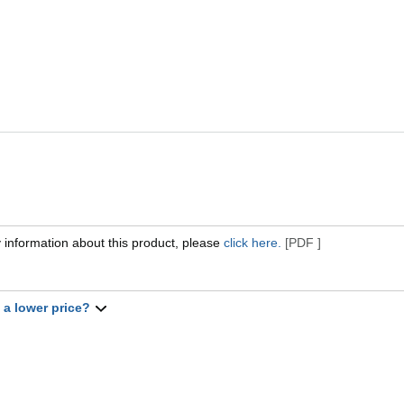
 information about this product, please
click here.
[PDF ]
t a lower price?