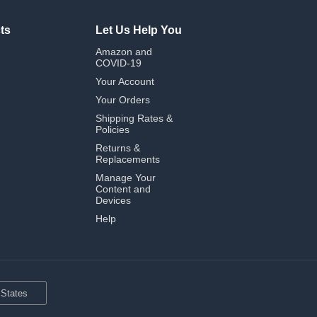
ts
Let Us Help You
Amazon and
COVID-19
Your Account
Your Orders
Shipping Rates &
Policies
Returns &
Replacements
Manage Your
Content and
Devices
Help
 States