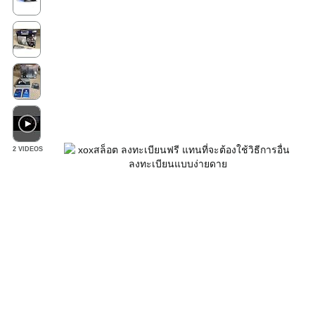
2 VIDEOS