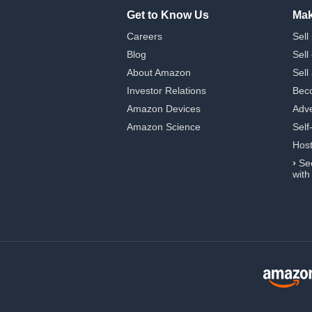
Get to Know Us
Mak
Careers
Sell
Blog
Sell
About Amazon
Sell
Investor Relations
Beco
Amazon Devices
Adve
Amazon Science
Self
Hos
›
Se
with