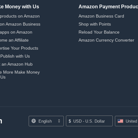
e Money with Us
Amazon Payment Produc
 products on Amazon
Amazon Business Card
 on Amazon Business
Shop with Points
 apps on Amazon
Reload Your Balance
me an Affiliate
Amazon Currency Converter
rtise Your Products
-Publish with Us
t an Amazon Hub
e More Make Money
 Us
English
$
USD - U.S. Dollar
United