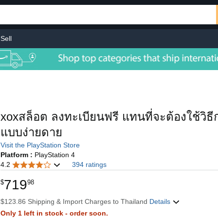
Sell
xoxสล็อต ลงทะเบียนฟรี แทนที่จะต้องใช้วิธี
แบบง่ายดาย
Visit the PlayStation Store
Platform :
PlayStation 4
4.2
394 ratings
719
$
98
$123.86 Shipping & Import Charges to Thailand
Details
Only 1 left in stock - order soon.