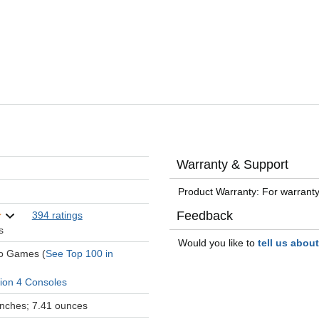
Warranty & Support
Product Warranty: For warranty
Feedback
394 ratings
s
Would you like to
tell us abou
eo Games (
See Top 100 in
tion 4 Consoles
 inches; 7.41 ounces