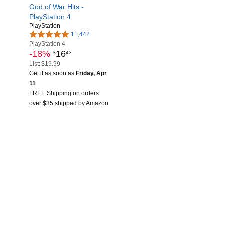
God of War Hits -
PlayStation 4
PlayStation
11,442
PlayStation 4
-18%
16
$
43
List:
$19.99
Get it as soon as
Friday, Apr
11
FREE Shipping on orders
over $35 shipped by Amazon