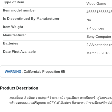
Type of item
Video Game
Item model number
465551863354
Is Discontinued By Manufacturer
No
Item Weight
7.4 ounces
Manufacturer
Sony Computer 
Batteries
2 AA batteries r
Date First Available
March 6, 2018
WARNING
:
California’s Proposition 65
Product Description
xoxสล็อต เริ่มต้นความสนุกที่ง่ายกว่าเมื่อคุณเพียงลงทะเบียนเข้าสู่โลก
พร้อมทดลองเล่นฟรีทุกเกม แม้ยังไม่ได้สมัคร ก็สามารถสำรวจฟีเจอร์ใหม่ล่า