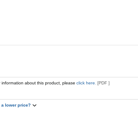
 information about this product, please
click here.
[PDF ]
t a lower price?